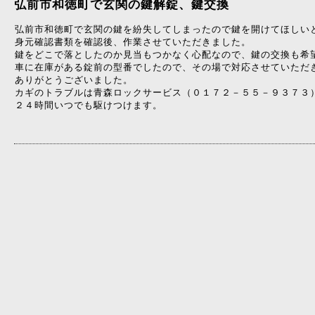
弘前市和徳町で玄関の鍵解錠、鍵交換
弘前市和徳町で玄関の鍵を紛失してしまったので鍵を開けてほしい
身元確認書類を確認後、作業させていただきました。
鍵をどこで落としたのか見当もつかなく心配なので、鍵の交換も希
車に在庫がある錠前の型番でしたので、その場で対応させていただ
ありがとうございました。
カギのトラブルは青森ロックサービス（０１７２－５５－９３７３
２４時間いつでも駆けつけます。